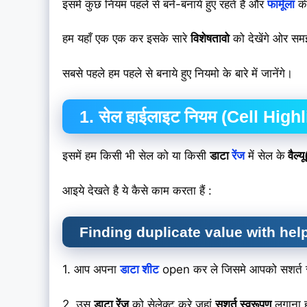
इसमें कुछ नियम पहले से बने-बनाये हुए रहते हैं और
फार्मूला
की
हम यहाँ एक एक कर इसके सारे
विशेषतावो
को देखेंगे ओर समझ
सबसे पहले हम पहले से बनाये हुए नियमो के बारे में जानेंगे।
1. सेल हाईलाइट नियम (Cell Highl
इसमें हम किसी भी सेल को या किसी
डाटा
रेंज
में सेल के
वैल्य
आइये देखते है ये कैसे काम करता हैं :
Finding duplicate value with hel
1. आप अपना
डाटा शीट
open कर ले जिसमे आपको सशर्त 
2. उस
डाटा रेंज
को सेलेक्ट करे जहां
सशर्त स्वरूपण
लगाना 