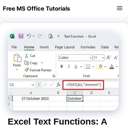
Skip
Free MS Office Tutorials
M
to
content
Excel Text Functions: A