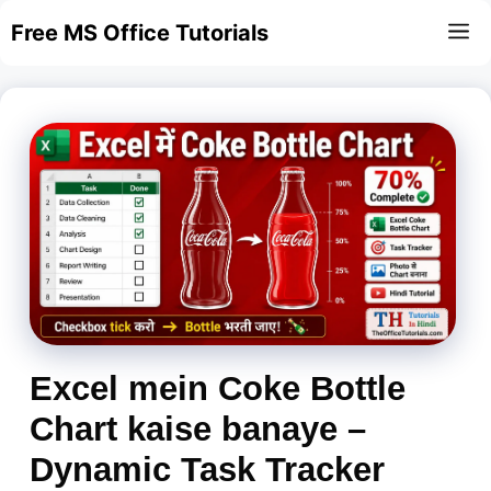
Skip
Free MS Office Tutorials
M
to
content
Excel mein Coke Bottle
Chart kaise banaye –
Dynamic Task Tracker