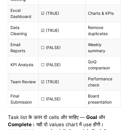
Excel
☑ (TRUE)
Charts & KPIs
Dashboard
Data
Remove
☑ (TRUE)
Cleaning
duplicates
Email
Weekly
☐ (FALSE)
Reports
summary
QoQ
KPI Analysis
☐ (FALSE)
comparison
Performance
Team Review
☑ (TRUE)
check
Final
Board
☐ (FALSE)
Submission
presentation
Task list के ऊपर दो cells और चाहिए —
Goal
और
Complete
। यही दो values chart में use होंगी।