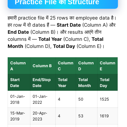
Practice File का Structure
हमारी practice file में 25 rows का employee data है।
हर row में दो dates हैं —
Start Date
(Column A) और
End Date
(Column B)। और results आएंगे तीन
columns में —
Total Year
(Column C),
Total
Month
(Column D),
Total Day
(Column E)।
Column
Column
Column
Column
Column B
A
C
D
E
Start
End/Stop
Total
Total
Total
Date
Date
Year
Month
Day
01-Jan-
01-Jan-
4
50
1525
2018
2022
15-Mar-
20-Apr-
4
53
1619
2019
2023