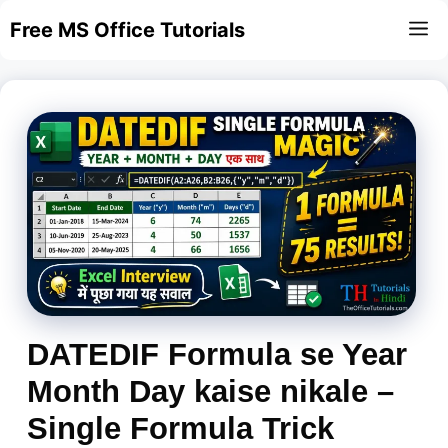
Skip
Free MS Office Tutorials
M
to
content
DATEDIF Formula se Year
Month Day kaise nikale –
Single Formula Trick